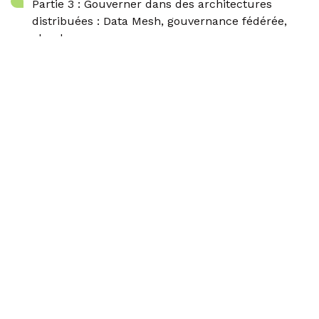
Partie 3 : Gouverner dans des architectures
distribuées : Data Mesh, gouvernance fédérée,
cloud
Partie 4 : Mesurer, piloter et déployer dans la durée
Et des annexes utiles
Une checklist de maturité sur 6 dimensions
16 indicateurs de pilotage prêts à l’emploi
Un glossaire des termes clés de la gouvernance