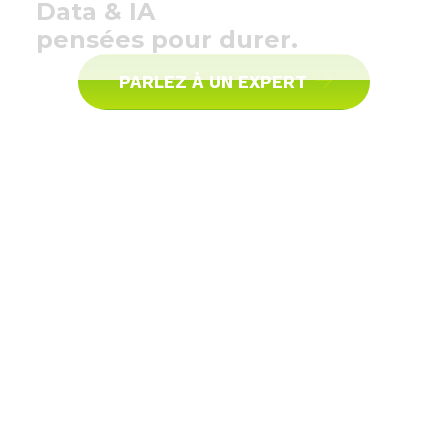
Data & IA
content
pensées pour durer.
PARLEZ À UN EXPERT