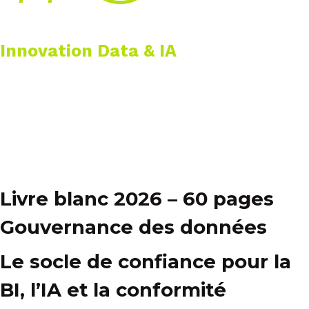
Innovation Data & IA
Notre SmartLab transforme vos idées en copilotes
et agents IA opérationnels, en concevant des POCs
industrialisables intégrant LLMs privés,
observabilité et privacy-by-design au cœur de
l’architecture.
Livre blanc 2026 – 60 pages
Gouvernance des données
Le socle de confiance pour la
BI, l’IA et la conformité