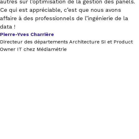
autres sur l’optimisation de la gestion des panels.
Ce qui est appréciable, c’est que nous avons
affaire à des professionnels de l’ingénierie de la
data !
Pierre-Yves Charrière
Directeur des départements Architecture SI et Product
Owner IT chez Médiamétrie
INFO CLÉS
Smartpoint,
pure player Data
& IA depuis 2006
Créee en 2006, ESN spécialisée 100% Data &
IA.
+350 experts et consultants au service de