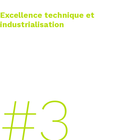
Excellence technique et
industrialisation
Nous appliquons les standards DataOps / MLOps /
LLMOps pour automatiser et fiabiliser vos
pipelines data & IA, garantir leur qualité et
accélérer la mise en production dans un cadre
sécurisé, observable et scalable.