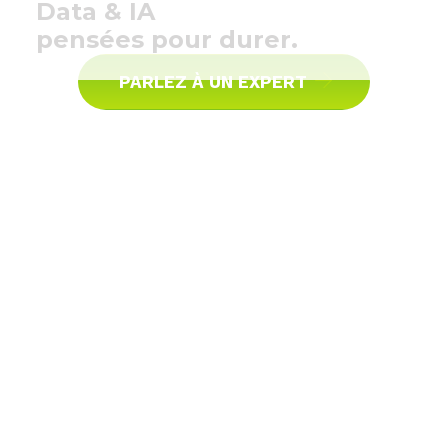
Data & IA
content
pensées pour durer.
PARLEZ À UN EXPERT