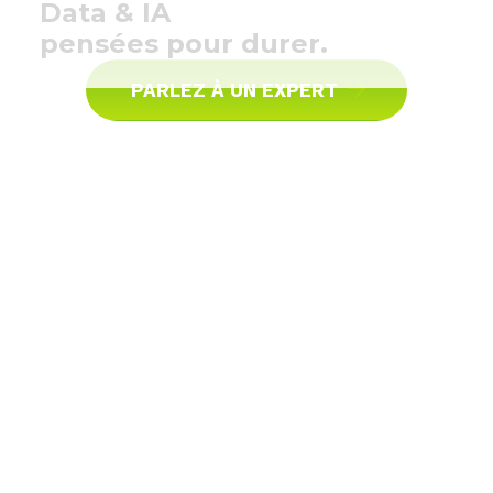
Data & IA
content
pensées pour durer.
PARLEZ À UN EXPERT